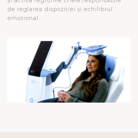
și activa regiunile cheie responsabile
de reglarea dispoziției și echilibrul
emoțional.