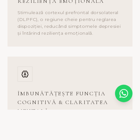
REZILIENȚA EMOȚIONALĂ
Stimulează cortexul prefrontal dorsolateral
(DLPFC), o regiune cheie pentru reglarea
dispoziției, reducând simptomele depresiei
și întărind reziliența emoțională.
ÎMBUNĂTĂȚEȘTE FUNCȚIA
COGNITIVĂ & CLARITATEA
MENTALĂ
Îmbunătățește concentrarea, memoria și
funcția executivă prin întărirea conectivității
cerebrale și îmbunătățirea vitezei de